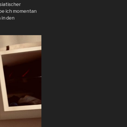
siatischer
habe ich momentan
 in den