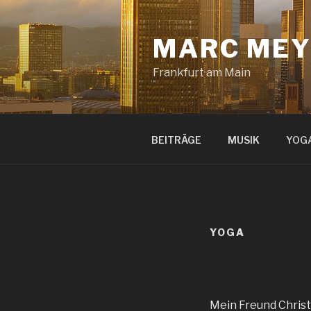
Zum
Inhalt
MARC MEY
springen
Frankfurt am Main
BEITRÄGE
MUSIK
YOG
YOGA
Mein Freund Christ