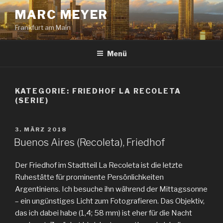
Zum
MARC MEYER
Inhalt
Frankfurt am Main
springen
Menü
KATEGORIE:
FRIEDHOF LA RECOLETA
(SERIE)
VERÖFFENTLICHT
3. MÄRZ 2018
AM
Buenos Aires (Recoleta), Friedhof
Der Friedhof im Stadtteil La Recoleta ist die letzte
Ruhestätte für prominente Persönlichkeiten
Argentiniens. Ich besuche ihn während der Mittagssonne
– ein ungünstiges Licht zum Fotografieren. Das Objektiv,
das ich dabei habe (1,4; 58 mm) ist eher für die Nacht