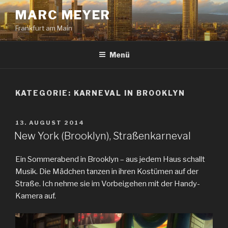
Zum
MARC MEYER
Inhalt
Frankfurt am Main
springen
Menü
KATEGORIE:
KARNEVAL IN BROOKLYN
VERÖFFENTLICHT
13. AUGUST 2014
AM
New York (Brooklyn), Straßenkarneval
Ein Sommerabend in Brooklyn – aus jedem Haus schallt
Musik. Die Mädchen tanzen in ihren Kostümen auf der
Straße. Ich nehme sie im Vorbeigehen mit der Handy-
Kamera auf.