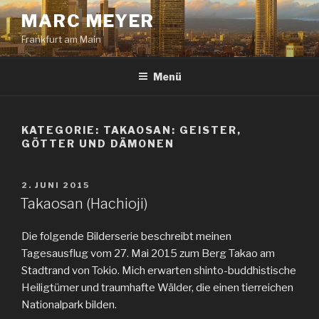
Zum
MARC MEYER
Inhalt
Frankfurt am Main
springen
Menü
KATEGORIE:
TAKAOSAN: GEISTER,
GÖTTER UND DÄMONEN
VERÖFFENTLICHT
2. JUNI 2015
AM
Takaosan (Hachioji)
Die folgende Bilderserie beschreibt meinen
Tagesausflug vom 27. Mai 2015 zum Berg Takao am
Stadtrand von Tokio. Mich erwarten shinto-buddhistische
Heiligtümer und traumhafte Wälder, die einen tierreichen
Nationalpark bilden.