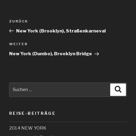
Beitragsnavigation
Vorheriger
ZURÜCK
Beitrag
New York (Brooklyn), Straßenkarneval
Nächster
WEITER
Beitrag
New York (Dumbo), Brooklyn Bridge
Suche
Suche
nach:
REISE-BEITRÄGE
2014 NEW YORK