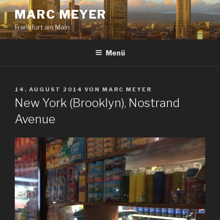
Zum
MARC MEYER
Inhalt
Frankfurt am Main
springen
Menü
VERÖFFENTLICHT
14. AUGUST 2014
VON
MARC MEYER
AM
New York (Brooklyn), Nostrand
Avenue