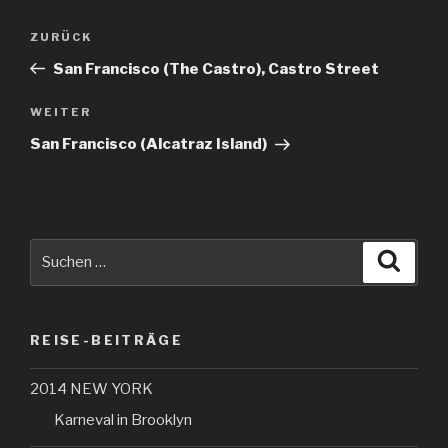
Beitragsnavigation
Vorheriger
ZURÜCK
Beitrag
San Francisco (The Castro), Castro Street
Nächster
WEITER
Beitrag
San Francisco (Alcatraz Island)
Suche
Suche
nach:
REISE-BEITRÄGE
2014 NEW YORK
Karneval in Brooklyn