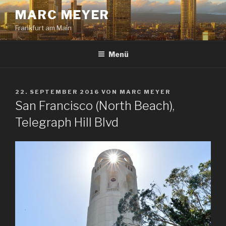
Zum
MARC MEYER
Inhalt
Frankfurt am Main
springen
Menü
VERÖFFENTLICHT
22. SEPTEMBER 2016
VON
MARC MEYER
AM
San Francisco (North Beach),
Telegraph Hill Blvd